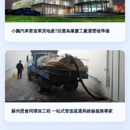
小鵬汽車要進軍房地產?回應為肇慶工廠運營做準備
蘇州恩會同環保工程 一站式管道疏通與維修服務專家