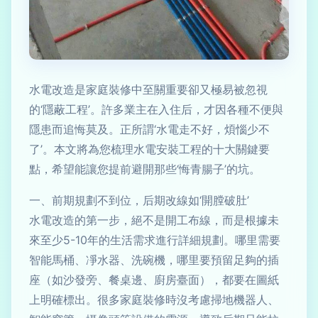
水電改造是家庭裝修中至關重要卻又極易被忽視
的‘隱蔽工程’。許多業主在入住后，才因各種不便與
隱患而追悔莫及。正所謂‘水電走不好，煩惱少不
了’。本文將為您梳理水電安裝工程的十大關鍵要
點，希望能讓您提前避開那些‘悔青腸子’的坑。
一、前期規劃不到位，后期改線如‘開膛破肚’
水電改造的第一步，絕不是開工布線，而是根據未
來至少5-10年的生活需求進行詳細規劃。哪里需要
智能馬桶、凈水器、洗碗機，哪里要預留足夠的插
座（如沙發旁、餐桌邊、廚房臺面），都要在圖紙
上明確標出。很多家庭裝修時沒考慮掃地機器人、