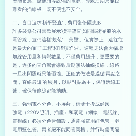
智能窗簾、攝像頭等設備的電源，導致后期只能拉
難看的插線板，既不便也不安全。
二、盲目追求‘橫平豎直’，費用翻倍隱患多
許多裝修公司喜歡展示‘橫平豎直’如同藝術品般的水
電管線，宣稱這樣‘規范’、‘美觀’。但實際上，這往往
是最大的‘面子工程’和‘增項陷阱’。這種走法會大幅增
加線管用量和轉彎數量，不僅費用飆升，更重要的
是，過多的直角彎會導致后期無法抽線換線，線路
一旦出問題就只能砸墻。正確的做法是遵循‘兩點之
間，直線最短’的原則，以點對點為主，保證活線工
藝，確保每條線都能抽動。
三、強弱電不分色、不屏蔽，信號干擾成頑疾
強電（220V照明、插座）和弱電（網線、電話線、
電視線）必須分色管鋪設，通常強電用紅色管，弱
電用藍色管。兩者絕不能同管同槽，并行時需間隔