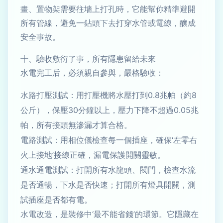
畫、置物架需要往墻上打孔時，它能幫你精準避開
所有管線，避免一鉆頭下去打穿水管或電線，釀成
安全事故。
十、驗收敷衍了事，所有隱患留給未來
水電完工后，必須親自參與，嚴格驗收：
水路打壓測試：用打壓機將水壓打到0.8兆帕（約8
公斤），保壓30分鐘以上，壓力下降不超過0.05兆
帕，所有接頭無滲漏才算合格。
電路測試：用相位儀檢查每一個插座，確保‘左零右
火上接地’接線正確，漏電保護開關靈敏。
通水通電測試：打開所有水龍頭、閥門，檢查水流
是否通暢，下水是否快速；打開所有燈具開關，測
試插座是否都有電。
水電改造，是裝修中‘最不能省錢’的環節。它隱藏在