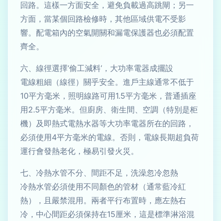
回路。這樣一方面安全，避免負載過高跳閘；另一
方面，當某個回路檢修時，其他區域供電不受影
響。配電箱內的空氣開關和漏電保護器也必須配置
齊全。
六、線徑選擇‘偷工減料’，大功率電器成擺設
電線粗細（線徑）關乎安全。進戶主線通常不低于
10平方毫米，照明線路可用1.5平方毫米，普通插座
用2.5平方毫米。但廚房、衛生間、空調（特別是柜
機）及即熱式電熱水器等大功率電器所在的回路，
必須使用4平方毫米的電線。否則，電線長期超負荷
運行會發熱老化，極易引發火災。
七、冷熱水管不分、間距不足，洗澡忽冷忽熱
冷熱水管必須使用不同顏色的管材（通常藍冷紅
熱），且嚴禁混用。兩者平行布置時，應左熱右
冷，中心間距必須保持在15厘米，這是標準淋浴混