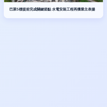
巴萊5標提前完成關鍵節點 水電安裝工程再獲業主表揚