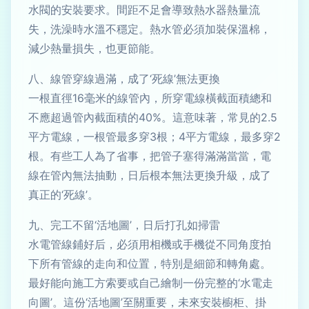
水閥的安裝要求。間距不足會導致熱水器熱量流
失，洗澡時水溫不穩定。熱水管必須加裝保溫棉，
減少熱量損失，也更節能。
八、線管穿線過滿，成了‘死線’無法更換
一根直徑16毫米的線管內，所穿電線橫截面積總和
不應超過管內截面積的40%。這意味著，常見的2.5
平方電線，一根管最多穿3根；4平方電線，最多穿2
根。有些工人為了省事，把管子塞得滿滿當當，電
線在管內無法抽動，日后根本無法更換升級，成了
真正的‘死線’。
九、完工不留‘活地圖’，日后打孔如掃雷
水電管線鋪好后，必須用相機或手機從不同角度拍
下所有管線的走向和位置，特別是細節和轉角處。
最好能向施工方索要或自己繪制一份完整的‘水電走
向圖’。這份‘活地圖’至關重要，未來安裝櫥柜、掛