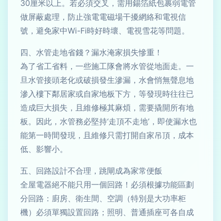
30厘米以上。若必須交叉，需用錫箔紙包裹弱電管
做屏蔽處理，防止強電電磁場干擾網絡和電視信
號，避免家中Wi-Fi時好時壞、電視雪花等問題。
四、水管走地省錢？漏水淹家損失慘重！
為了省工省料，一些施工隊會將水管從地面走。一
旦水管接頭老化或破損發生滲漏，水會悄無聲息地
滲入樓下鄰居家或自家地板下方，等發現時往往已
造成巨大損失，且維修極其麻煩，需要撬開所有地
板。因此，水管務必堅持‘走頂不走地’，即使漏水也
能第一時間發現，且維修只需打開自家吊頂，成本
低、影響小。
五、回路設計不合理，跳閘成為家常便飯
全屋電器絕不能只用一個回路！必須根據功能區劃
分回路：廚房、衛生間、空調（特別是大功率柜
機）必須單獨設置回路；照明、普通插座可各自成