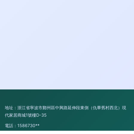
地址：浙江省寧波市鄞州區中興路延伸段東側（仇畢舊村西北）現
代家居商城1號樓D-35
電話：1586730**